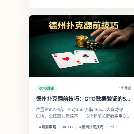
1个月前
GTO理论
德州扑克翻前技巧：GTO数据验证的5个
核心原则
位置差距2.6倍、面对3bet弃牌46%、大盲防守
80%、全压跟注看赔率——5个翻前关键数字用GTO
矩阵图说话，帮你在高频场景做有据可依的决策。
+
2
#
翻前策略
#
GTO
#
德州扑克技巧