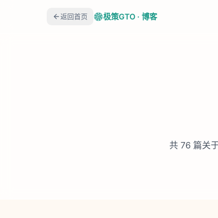
极策GTO · 博客
返回首页
共
76
篇关