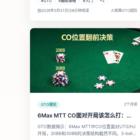
+
2
#
GTO
#
翻前策略
#
入门
守），含矩阵图，BB面对BTN需跟注62%。中文免
费工具在线查询，10分钟入门简单GTO翻前策略。
2026年5月31日
8
分钟阅读
极策GTO团队
2个月前
GTO理论
6Max MTT CO面对开局该怎么打：
20BB和30BB完全是两个游戏
GTO数据揭示：6Max MTT中CO位置面对UTG/HJ
开局，20BB和30BB的决策结构截然不同。3-bet、