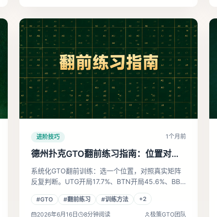
1个月前
进阶技巧
德州扑克GTO翻前练习指南：位置对比
与训练方法
系统化GTO翻前训练：选一个位置，对照真实矩阵
反复判断。UTG开局17.7%、BTN开局45.6%、BB
防守弃牌仅20%——每个数字对应一套可落地的练
+
2
#
GTO
#
翻前练习
#
训练方法
习方案。
2026年6月16日
8
分钟阅读
极策GTO团队