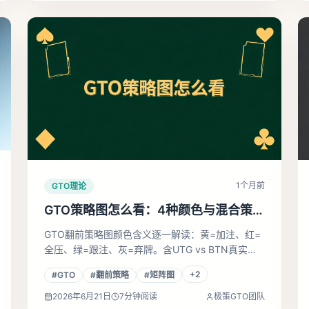
1个月前
GTO理论
GTO策略图怎么看：4种颜色与混合策略
完全解读
GTO翻前策略图颜色含义逐一解读：黄=加注、红=
全压、绿=跟注、灰=弃牌。含UTG vs BTN真实矩
阵对比、混色格随机化方法、BB防守图实战拆解。
+
2
#
GTO
#
翻前策略
#
矩阵图
2026年6月21日
7
分钟阅读
极策GTO团队