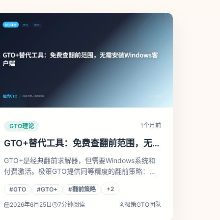
1个月前
GTO理论
GTO+替代工具：免费查翻前范围，无需
安装Windows客户端
GTO+是经典翻前求解器，但需要Windows系统和
付费激活。极策GTO提供同等精度的翻前策略：
BTN 30BB开局45.6%、BB面对BTN防守80%，中
+
2
#
GTO
#
GTO+
#
翻前策略
文界面，手机直接查。
2026年6月25日
7
分钟阅读
极策GTO团队