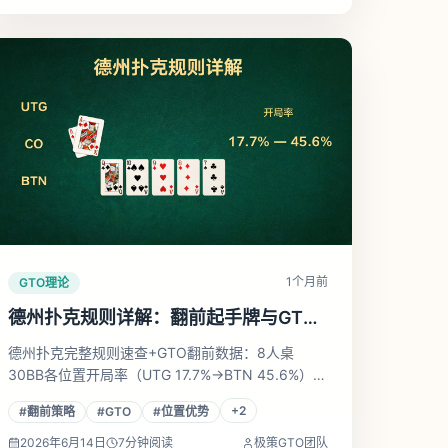
1个月前
GTO理论
德州扑克规则详解：翻前起手牌与GTO
位置策略
德州扑克完整规则速查+GTO翻前数据：8人桌
30BB各位置开局率（UTG 17.7%→BTN 45.6%），
附真实求解器矩阵图，帮你从懂规则到翻前不亏。
+
2
#
翻前策略
#
GTO
#
位置优势
2026年6月14日
7
分钟阅读
极策GTO团队