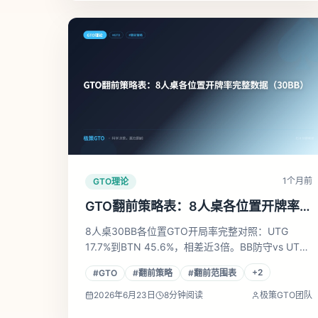
1个月前
GTO理论
GTO翻前策略表：8人桌各位置开牌率完
整数据（30BB）
8人桌30BB各位置GTO开局率完整对照：UTG
17.7%到BTN 45.6%，相差近3倍。BB防守vs UTG
仅56%，vs BTN高达80%。极策GTO求解器实测数
+
2
#
GTO
#
翻前策略
#
翻前范围表
据，含UTG/CO/BTN及BB防守矩阵图，可直接查用
的参考表。
2026年6月23日
8
分钟阅读
极策GTO团队