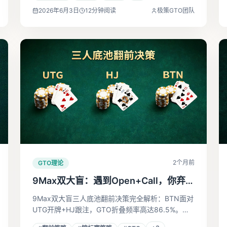
利体系。
2026年6月3日
12
分钟阅读
极策GTO团队
2个月前
GTO理论
9Max双大盲：遇到Open+Call，你弃牌
的频率可能还不够高
9Max双大盲三人底池翻前决策完全解析：BTN面对
UTG开牌+HJ跟注，GTO折叠频率高达86.5%。从
真实求解器数据拆解对手位置、筹码深度对你的参