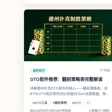
1个月前
进阶技巧
GTO软件推荐：翻前策略表完整解读
详解德州扑克GTO软件的核心——翻前策略表，含
BTN/UTG真实矩阵对比和面对3bet决策数据，帮你
选对工具、看懂策略图、快速提升翻前胜率。
+
1
#
GTO工具
#
翻前策略
#
GTO
2026年6月19日
8
分钟阅读
极策GTO团队