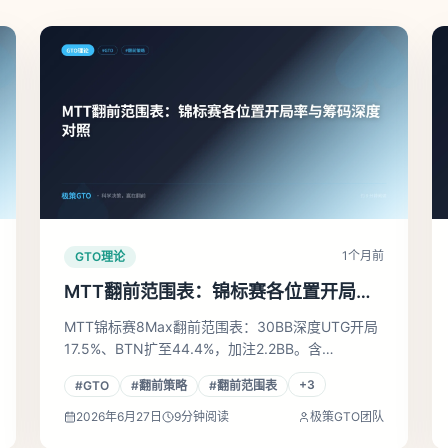
1个月前
GTO理论
MTT翻前范围表：锦标赛各位置开局率
与筹码深度对照
MTT锦标赛8Max翻前范围表：30BB深度UTG开局
17.5%、BTN扩至44.4%，加注2.2BB。含
UTG/HJ/CO/BTN真实矩阵图、BB防守数据与20BB
+
3
#
GTO
#
翻前策略
#
翻前范围表
短码过渡打法，专业版MTT策略直用。
2026年6月27日
9
分钟阅读
极策GTO团队