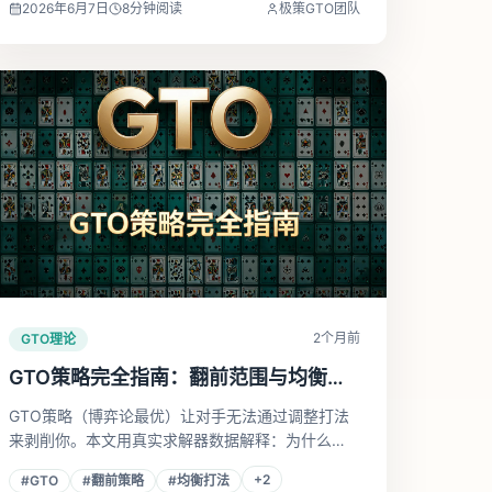
2026年6月7日
8
分钟阅读
极策GTO团队
2个月前
GTO理论
GTO策略完全指南：翻前范围与均衡打
法详解
GTO策略（博弈论最优）让对手无法通过调整打法
来剥削你。本文用真实求解器数据解释：为什么
BTN开局率是UTG的2.6倍，以及面对3-Bet时小对
+
2
#
GTO
#
翻前策略
#
均衡打法
子为何全压比AA更多。