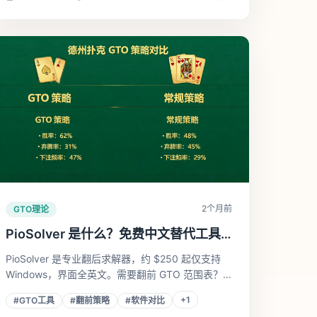
2个月前
GTO理论
PioSolver 是什么？免费中文替代工具
推荐
PioSolver 是专业翻后求解器，约 $250 起仅支持
Windows，界面全英文。需要翻前 GTO 范围表？
极策GTO 提供免费在线替代，全中文，手机直用，
+
1
#
GTO工具
#
翻前策略
#
软件对比
30 秒查完各位置策略。