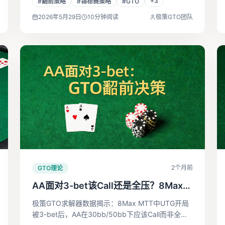
+
3
#
翻前策略
#
锦标赛策略
#
GTO
与频率和行动类型的影响。
2026年5月29日
10
分钟阅读
极策GTO团队
2个月前
GTO理论
AA面对3-bet该Call还是全压？8Max
MTT的GTO答案
极策GTO求解器数据揭示：8Max MTT中UTG开局
被3-bet后，AA在30bb/50bb下应该Call而非全