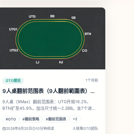
1个月前
GTO理论
9人桌翻前范围表（9人翻前範圍表）：
UTG到BTN全位置开局矩阵图
9人桌（9Max）翻前范围表：UTG开局16.2%、
BTN扩至45.9%，加注尺寸统一2.2BB。含7个进攻
位置真实求解器矩阵图与BB防守数据，双大盲MTT
+
2
#
GTO
#
翻前策略
#
翻前范围表
实战直用。
2026年6月20日
10
分钟阅读
极策GTO团队