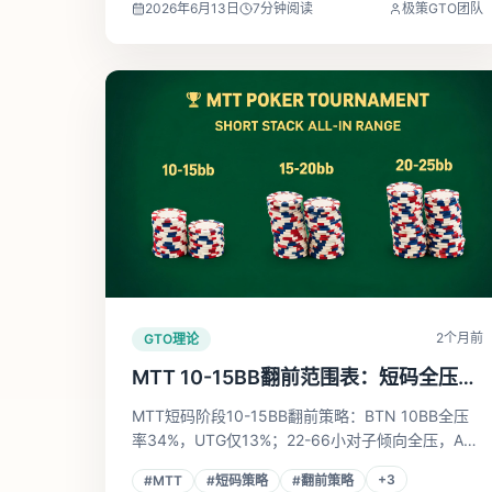
2026年6月13日
7
分钟阅读
极策GTO团队
2个月前
GTO理论
MTT 10-15BB翻前范围表：短码全压与
跟注的GTO完整数据
MTT短码阶段10-15BB翻前策略：BTN 10BB全压
率34%，UTG仅13%；22-66小对子倾向全压，AA
反而开到2BB。GTO求解器各位置矩阵图，附对手
+
3
#
MTT
#
短码策略
#
翻前策略
全压跟注阈值速查。