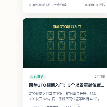
2026年6月4日
7
分钟阅读
极策GTO团队
2个月前
GTO理论
简单GTO翻前入门：3个场景掌握位置选
牌核心逻辑
GTO翻前入门其实不难：BTN率先开局约53%、
UTG仅开16%，同一手牌不同位置策略相差3倍。3
个真实求解器场景详解（BTN/UTG开局+BB防