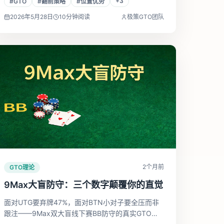
+
3
#
GTO
#
翻前策略
#
位置优势
每一手牌的盈利天花板。
2026年5月28日
10
分钟阅读
极策GTO团队
2个月前
GTO理论
9Max大盲防守：三个数字颠覆你的直觉
面对UTG要弃牌47%，面对BTN小对子要全压而非
跟注——9Max双大盲线下赛BB防守的真实GTO数