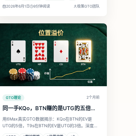
2026年6月1日
9
分钟阅读
极策GTO团队
2个月前
GTO理论
同一手KQo，BTN赚的是UTG的五倍：
6Max翻前位置溢价量化拆解
用6Max真实GTO数据揭示：KQo在BTN的EV是
UTG的5倍，T9s在BTN的EV是UTG的3倍。深度解
析为什么位置不只是影响范围宽窄，而是直接决定