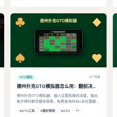
2个月前
GTO理论
德州扑克GTO模拟器怎么用：翻前决策
不再靠感觉
德州扑克GTO模拟器：输入位置和筹码深度，输出
每手牌的数学最优频率。免费查询8Max全位置翻前
范围，含大盲防守、率先开池等场景，手机浏览器
+
1
#
GTO工具
#
翻前策略
#
GTO
直用，无需下载。