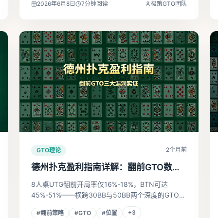
2026年6月8日
7
分钟阅读
极策GTO团队
2个月前
GTO理论
德州扑克盈利指南详解：翻前GTO数据
消灭三类高频漏洞
8人桌UTG翻前开局率仅16%-18%，BTN可达
45%-51%——横跨30BB与50BB两个深度的GTO真
实数据验证位置价值。三组矩阵图详解翻前漏洞根
+
3
#
翻前策略
#
GTO
#
位置
源，从开局纪律到大盲防守，构建德州扑克长期盈