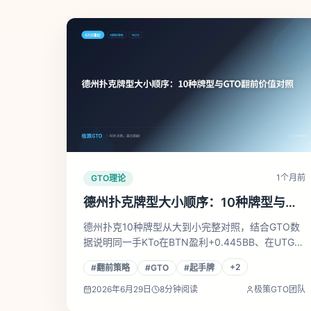
1个月前
GTO理论
德州扑克牌型大小顺序：10种牌型与
GTO翻前价值对照
德州扑克10种牌型从大到小完整对照，结合GTO数
据说明同一手KTo在BTN盈利+0.445BB、在UTG几
乎总是弃牌——位置才是翻前决策的核心变量。
+
2
#
翻前策略
#
GTO
#
起手牌
2026年6月29日
8
分钟阅读
极策GTO团队