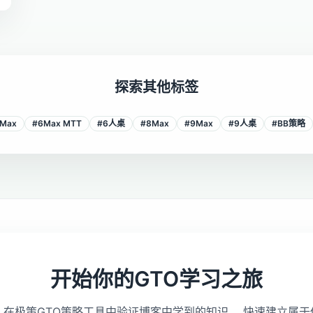
探索其他标签
Max
#
6Max MTT
#
6人桌
#
8Max
#
9Max
#
9人桌
#
BB策略
开始你的GTO学习之旅
，在极策GTO策略工具中验证博客中学到的知识， 快速建立属于