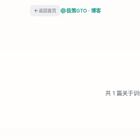
极策GTO · 博客
返回首页
共
1
篇关于
训