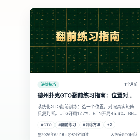
1个月前
进阶技巧
德州扑克GTO翻前练习指南：位置对比
与训练方法
系统化GTO翻前训练：选一个位置，对照真实矩阵
反复判断。UTG开局17.7%、BTN开局45.6%、BB
防守弃牌仅20%——每个数字对应一套可落地的练
+
2
#
GTO
#
翻前练习
#
训练方法
习方案。
2026年6月16日
8
分钟阅读
极策GTO团队