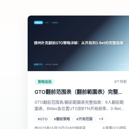
9个月前
策略指南
GTO翻前范围表（翻前範圍表）完整
版：9人桌/8人桌各位置开局策略
GTO翻前范围表/翻前範圍表完整指南：9人翻前範
圍表、8Max各位置UTG到BTN开局频率、3-Bet及
跟注范围，数据来自GTO求解器，简繁均适用，直
+
3
#
GTO
#
翻前策略
#
开局范围
接用于MTT实战。
2025年10月15日
18
分钟阅读
极策GTO团队