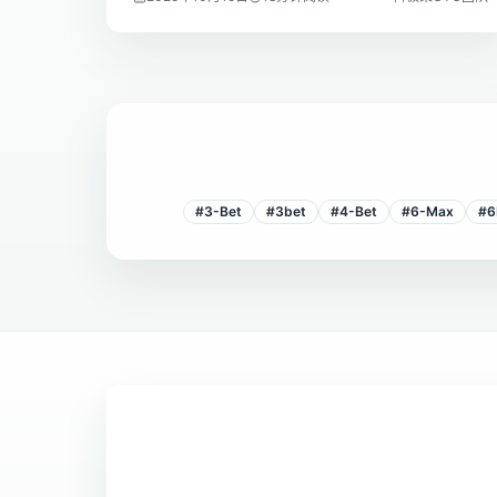
#
3-Bet
#
3bet
#
4-Bet
#
6-Max
#
6