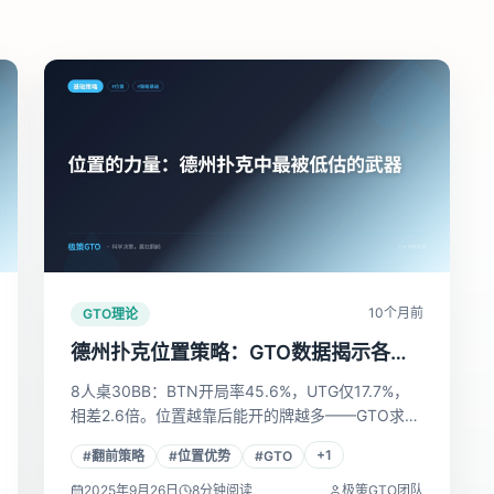
10个月前
GTO理论
德州扑克位置策略：GTO数据揭示各位
置开局率差距
8人桌30BB：BTN开局率45.6%，UTG仅17.7%，
相差2.6倍。位置越靠后能开的牌越多——GTO求解
器数据量化各位置差距，帮你知道该紧还是该松。
+
1
#
翻前策略
#
位置优势
#
GTO
2025年9月26日
8
分钟阅读
极策GTO团队