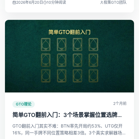
2026年6月20日
10
分钟阅读
极策GTO团队
2个月前
GTO理论
简单GTO翻前入门：3个场景掌握位置选牌核
心逻辑
GTO翻前入门其实不难：BTN率先开局约53%、UTG仅开
16%，同一手牌不同位置策略相差3倍。3个真实求解器场景