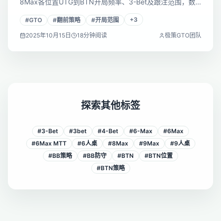
8Max各位置UTG到BTN开局频率、3-Bet及跟注范围，数
据来自GTO求解器，简繁均适用，直接用于MTT实战。
+
3
#
GTO
#
翻前策略
#
开局范围
2025年10月15日
18
分钟阅读
极策GTO团队
探索其他标签
#
3-Bet
#
3bet
#
4-Bet
#
6-Max
#
6Max
#
6Max MTT
#
6人桌
#
8Max
#
9Max
#
9人桌
#
BB策略
#
BB防守
#
BTN
#
BTN位置
#
BTN策略