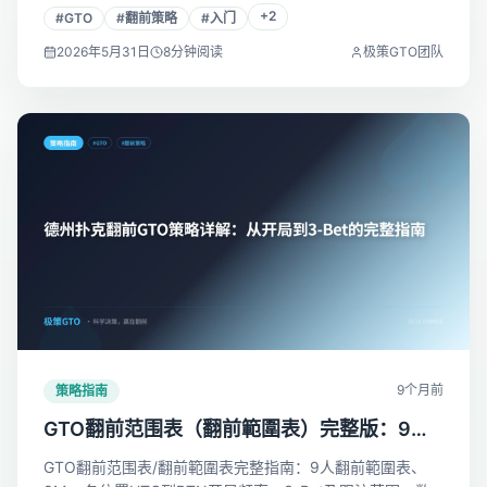
详解（BTN/UTG开局+BB防守），含矩阵图，BB面对BTN
+
2
#
GTO
#
翻前策略
#
入门
需跟注62%。中文免费工具在线查询，10分钟入门简单GTO
翻前策略。
2026年5月31日
8
分钟阅读
极策GTO团队
9个月前
策略指南
GTO翻前范围表（翻前範圍表）完整版：9人
桌/8人桌各位置开局策略
GTO翻前范围表/翻前範圍表完整指南：9人翻前範圍表、