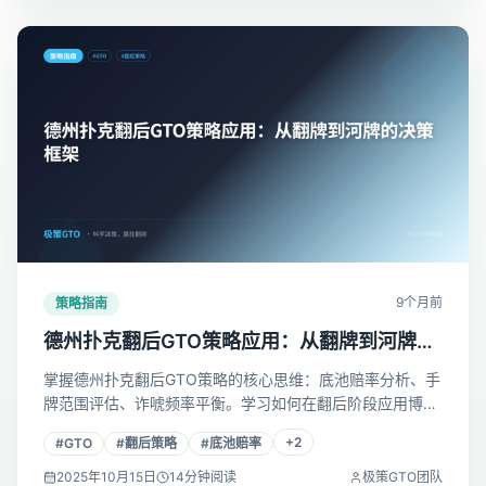
9个月前
策略指南
德州扑克翻后GTO策略应用：从翻牌到河牌的
决策框架
掌握德州扑克翻后GTO策略的核心思维：底池赔率分析、手
牌范围评估、诈唬频率平衡。学习如何在翻后阶段应用博弈
论最优解，建立科学的决策体系，避免被对手剥削。
+
2
#
GTO
#
翻后策略
#
底池赔率
2025年10月15日
14
分钟阅读
极策GTO团队