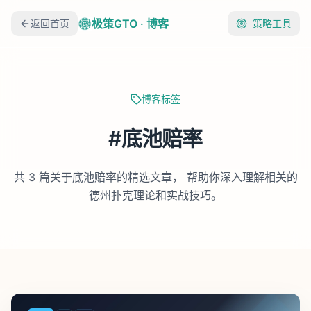
极策GTO · 博客
返回首页
策略工具
博客标签
#
底池赔率
共
3
篇关于
底池赔率
的精选文章， 帮助你深入理解相关的
德州扑克理论和实战技巧。