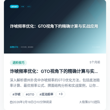
5个月前
进阶技巧
诈唬频率优化：GTO视角下的精确计算与实战
应用
深入解析德州扑克中诈唬频率的GTO优化方法，包括底池赔
率计算、最优频率公式、牌面结构分析和实战案例，让你学
会何时诈唬、如何诈唬、诈唬多少。
+
3
#
诈唬
#
GTO
#
底池赔率
2026年2月18日
10
分钟阅读
极策GTO团队