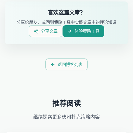
喜欢这篇文章？
分享给朋友，或回到策略工具中实践文章中的理论知识
分享文章
体验策略工具
返回博客列表
推荐阅读
继续探索更多德州扑克策略内容