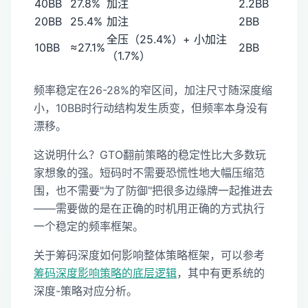
40BB
27.8%
加注
2.2BB
20BB
25.4%
加注
2BB
全压（25.4%）+ 小加注
10BB
≈27.1%
2BB
（1.7%）
频率稳定在26-28%的窄区间，加注尺寸随深度缩
小，10BB时行动结构发生质变，但频率本身没有
漂移。
这说明什么？GTO翻前策略的稳定性比大多数玩
家想象的强。短码时不需要恐慌性地大幅压缩范
围，也不需要"为了防御"把很多边缘牌一起推进去
——需要做的是在正确的时机用正确的方式执行
一个稳定的频率框架。
关于筹码深度如何影响整体策略框架，可以参考
筹码深度影响策略的底层逻辑
，其中有更系统的
深度-策略对应分析。