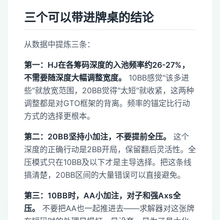
三个可以带进牌桌的结论
从数据中提炼三条：
第一：HJ在各筹码深度的入池频率约26-27%，
不需要随深度大幅调整宽度。
10BB感觉"该多进
些"就放宽范围，20BB觉得"太短"就收紧，这两种
调整都是对GTO框架的背离。频率的锚定比行动
方式的选择更根本。
第二：20BB坚持小加注，不要提前全压。
这个
深度的正确行动是2BB开局，保留翻后灵活性。全
压模式只在10BB及以下才是主导选择。把这条线
搞清楚，20BB区间的大量错误可以直接避免。
第三：10BB时，AA小加注，对子和强Axs全
压。
不要把AA也一起推进去——求解器对这张牌