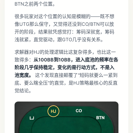
BTN之前两个位置。
很多玩家对这个位置的认知是模糊的——既不想
像UTG那么保守，又觉得还没到CO/BTN可以放
开的阶段，结果就凭感觉打：筹码深就宽，筹码
浅就紧，直觉驱动，跟GTO几乎没有关系。
求解器对HJ的处理逻辑比这复杂得多，也比这一
致得多：
从100BB到10BB，进入底池的频率在各
阶段几乎保持稳定，变化的是行动方式，不是入
池宽度。
这个发现直接颠覆了"短码就要么一紧到
底、要么瞎全压"的直觉，是HJ策略最核心的反直
觉结论。