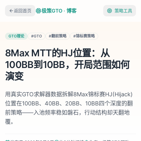
极策GTO · 博客
返回首页
策略工具
GTO理论
#
GTO
#
翻前策略
#
锦标赛策略
8Max MTT的HJ位置：从
100BB到10BB，开局范围如何
演变
用真实GTO求解器数据拆解8Max锦标赛HJ(Hijack)
位置在100BB、40BB、20BB、10BB四个深度的翻
前策略——入池频率稳如磐石，行动结构却天翻地
覆。