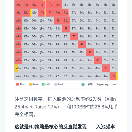
注意这组数字：进入底池的总频率约27.1%（Allin
25.4% + Raise 1.7%），和100BB时的26.8%几乎
完全相同。
这就是HJ策略最核心的反直觉发现——入池频率