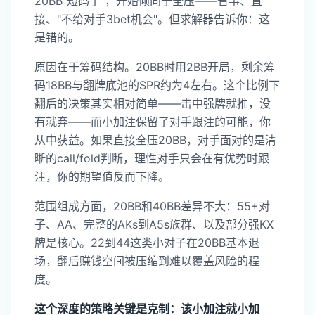
20BB"短码了"，开始倾向于全压——省事、直
接、"不给对手3bet机会"。但求解器告诉你：这
是错的。
原因在于筹码结构。20BB时用2BB开局，剩余筹
码18BB与翻牌底池的SPR约为4左右。这个比例下
翻后的决策其实相对简单——击中强牌就推，没
有就弃——而小加注保留了对手跟注的可能，你
从中获益。如果直接全压20BB，对手面对的是清
晰的call/fold判断，理性对手只会在有优势时跟
注，你的期望值反而下降。
范围组成方面，20BB和40BB差异不大：55+对
子、AA、完整的AKs到A5s族群、以及部分强KX
牌是核心。22到44这类小对子在20BB基本退
场，翻后赚钱空间被压缩到难以覆盖风险的程
度。
这个深度的策略关键是克制：该小加注就小加