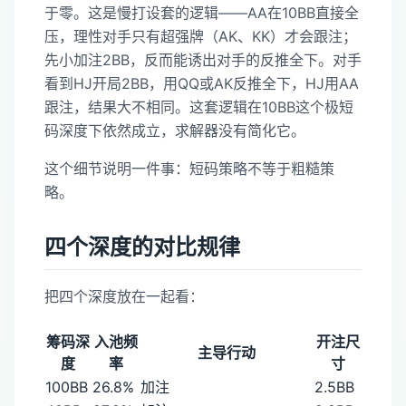
于零。这是慢打设套的逻辑——AA在10BB直接全
压，理性对手只有超强牌（AK、KK）才会跟注；
先小加注2BB，反而能诱出对手的反推全下。对手
看到HJ开局2BB，用QQ或AK反推全下，HJ用AA
跟注，结果大不相同。这套逻辑在10BB这个极短
码深度下依然成立，求解器没有简化它。
这个细节说明一件事：短码策略不等于粗糙策
略。
四个深度的对比规律
把四个深度放在一起看：
筹码深
入池频
开注尺
主导行动
度
率
寸
100BB
26.8%
加注
2.5BB