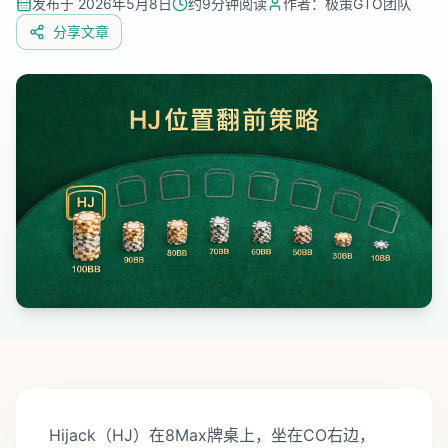
发布于
2026年5月8日
约
9
分钟阅读
作者：
极策GTO团队
分享文章
Hijack（HJ）在8Max牌桌上，坐在CO右边，