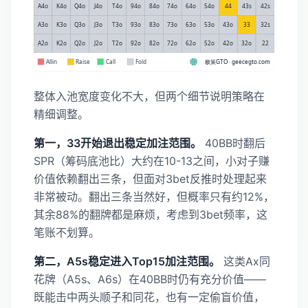
整体入池宽度变化不大，但两个细节说明策略在
精细调整。
第一，33开始退出稳定加注范围。
40BB时翻后
SPR（筹码底池比）大约在10-13之间，小对子赚
价值依赖翻出三条，但面对3bet反推时处理起来
非常被动。翻出三条当然好，但概率只有约12%，
其余88%的翻牌都是麻烦，考虑到3bet频率，这
笔账不划算。
第二，A5s稳定进入Top15加注范围。
这类Ax同
花牌（A5s、A6s）在40BB时仍有充分价值——
既能击中两头顺子和同花，也有一定偷盲价值，