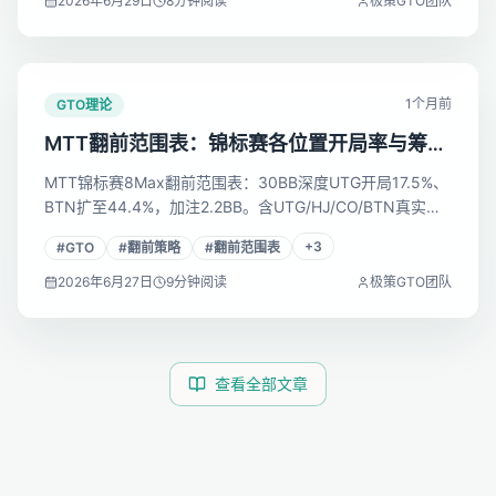
2026年6月29日
8
分钟阅读
极策GTO团队
1个月前
GTO理论
MTT翻前范围表：锦标赛各位置开局率与筹码
深度对照
MTT锦标赛8Max翻前范围表：30BB深度UTG开局17.5%、
BTN扩至44.4%，加注2.2BB。含UTG/HJ/CO/BTN真实矩
阵图、BB防守数据与20BB短码过渡打法，专业版MTT策略
+
3
#
GTO
#
翻前策略
#
翻前范围表
直用。
2026年6月27日
9
分钟阅读
极策GTO团队
查看全部文章