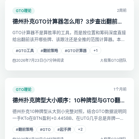
2周前
GTO理论
德州扑克GTO计算器怎么用？3步查出翻前最
优范围
GTO计算器不是算胜率的工具，而是按位置和筹码深度直接
给出翻前该开哪些牌、该跟注还是全推的范围计算器。本文
用真实数据演示极策GTO计算器的3步操作，并对比市面主
+
1
#
GTO工具
#
翻前策略
#
GTO计算器
流计算工具。
2026年7月23日
7
分钟阅读
极策GTO团队
1个月前
GTO理论
德州扑克牌型大小顺序：10种牌型与GTO翻前
价值对照
德州扑克10种牌型从大到小完整对照，结合GTO数据说明同
一手KTo在BTN盈利+0.445BB、在UTG几乎总是弃牌——
位置才是翻前决策的核心变量。
+
2
#
翻前策略
#
GTO
#
起手牌