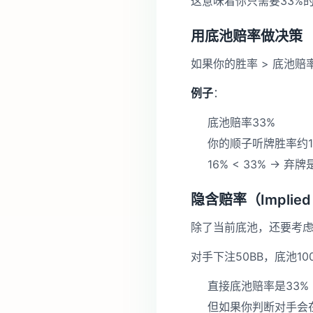
这意味着你只需要33%
用底池赔率做决策
如果你的胜率 > 底池赔率
例子
：
底池赔率33%
你的顺子听牌胜率约1
16% < 33% → 弃
隐含赔率（Implied
除了当前底池，还要考
对手下注50BB，底池10
直接底池赔率是33%
但如果你判断对手会