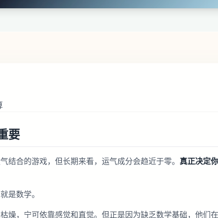
重要
运气结合的游戏，但长期来看，运气成分会趋近于零。
真正决定
，就是数学。
太枯燥，宁可依靠感觉和直觉。但正是因为缺乏数学基础，他们