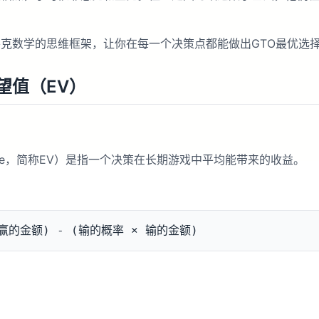
克数学的思维框架，让你在每一个决策点都能做出GTO最优选
望值（EV）
Value，简称EV）是指一个决策在长期游戏中平均能带来的收益。