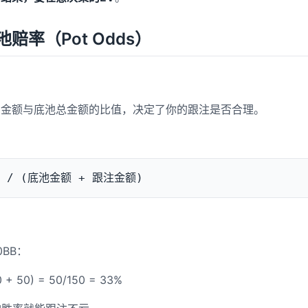
赔率（Pot Odds）
的金额与底池总金额的比值，决定了你的跟注是否合理。
0BB：
 + 50) = 50/150 = 33%