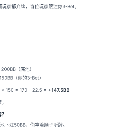
玩家都弃牌，盲位玩家跟注你3-Bet。
200BB（底池）
50BB（你的3-Bet）
 × 150 = 170 - 22.5 =
+147.5BB
策。
牌？
底池下注50BB，你拿着顺子听牌。