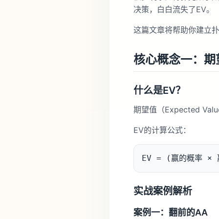
决策，白白流失了EV。
这篇文章将帮助你建立扑
核心概念一：期
什么是EV？
期望值（Expected 
EV的计算公式：
实战案例解析
案例一：翻前的AA