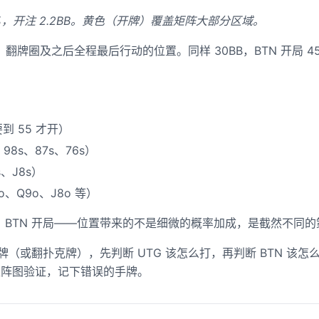
5.6%，开注 2.2BB。黄色（开牌）覆盖矩阵大部分区域。
动、翻牌圈及之后全程最后行动的位置。同样 30BB，BTN 开局 45
要到 55 才开）
8s、87s、76s）
、J8s）
、Q9o、J8o 等）
弃牌，BTN 开局——位置带来的不是细微的概率加成，是截然不同
手牌（或翻扑克牌），先判断 UTG 该怎么打，再判断 BTN 该
矩阵图验证，记下错误的手牌。