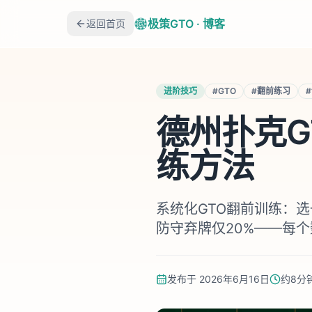
极策GTO · 博客
返回首页
进阶技巧
#
GTO
#
翻前练习
#
德州扑克G
练方法
系统化GTO翻前训练：选一
防守弃牌仅20%——每
发布于
2026年6月16日
约
8
分