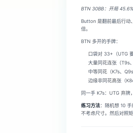
BTN 30BB：开局 4
Button 是翻前最后行
倍。
BTN 多开的手牌：
口袋对 33+（UTG 
大量同花连张（T9s、9
中等同花（K7s、Q9s
边缘非同花高张（K8o
同一手 K7s：UTG 
练习方法
：随机想 10 
不考虑尺寸。然后对照