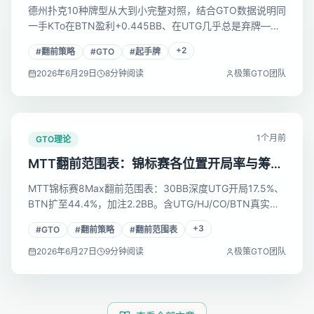
价值对照
德州扑克10种牌型从大到小完整对照，结合GTO数据说明同
一手KTo在BTN盈利+0.445BB、在UTG几乎总是弃牌——
位置才是翻前决策的核心变量。
+
2
#
翻前策略
#
GTO
#
起手牌
2026年6月29日
8
分钟阅读
极策GTO团队
1个月前
GTO理论
MTT翻前范围表：锦标赛各位置开局率与筹码
深度对照
MTT锦标赛8Max翻前范围表：30BB深度UTG开局17.5%、
BTN扩至44.4%，加注2.2BB。含UTG/HJ/CO/BTN真实矩
阵图、BB防守数据与20BB短码过渡打法，专业版MTT策略
+
3
#
GTO
#
翻前策略
#
翻前范围表
直用。
2026年6月27日
9
分钟阅读
极策GTO团队