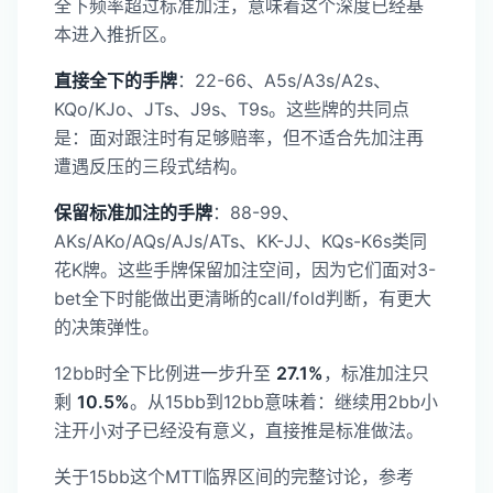
全下频率超过标准加注，意味着这个深度已经基
本进入推折区。
直接全下的手牌
：22-66、A5s/A3s/A2s、
KQo/KJo、JTs、J9s、T9s。这些牌的共同点
是：面对跟注时有足够赔率，但不适合先加注再
遭遇反压的三段式结构。
保留标准加注的手牌
：88-99、
AKs/AKo/AQs/AJs/ATs、KK-JJ、KQs-K6s类同
花K牌。这些手牌保留加注空间，因为它们面对3-
bet全下时能做出更清晰的call/fold判断，有更大
的决策弹性。
12bb时全下比例进一步升至
27.1%
，标准加注只
剩
10.5%
。从15bb到12bb意味着：继续用2bb小
注开小对子已经没有意义，直接推是标准做法。
关于15bb这个MTT临界区间的完整讨论，参考