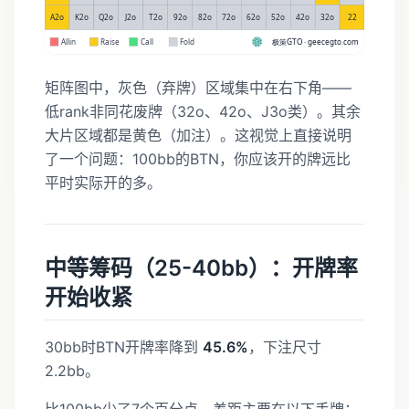
矩阵图中，灰色（弃牌）区域集中在右下角——
低rank非同花废牌（32o、42o、J3o类）。其余
大片区域都是黄色（加注）。这视觉上直接说明
了一个问题：100bb的BTN，你应该开的牌远比
平时实际开的多。
中等筹码（25-40bb）：开牌率
开始收紧
30bb时BTN开牌率降到
45.6%
，下注尺寸
2.2bb。
比100bb少了7个百分点，差距主要在以下手牌：