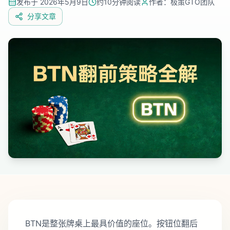
发布于
2026年5月9日
约
10
分钟阅读
作者：
极策GTO团队
分享文章
BTN是整张牌桌上最具价值的座位。按钮位翻后