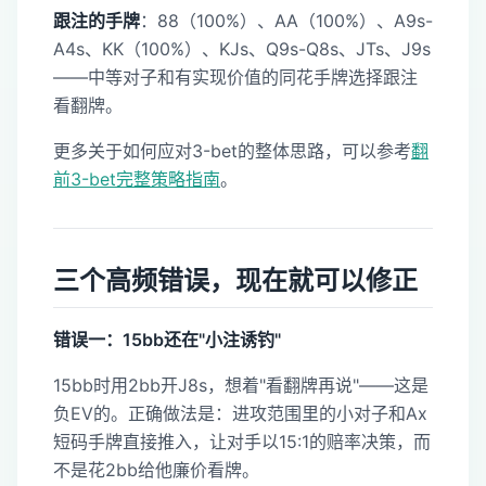
跟注的手牌
：88（100%）、AA（100%）、A9s-
A4s、KK（100%）、KJs、Q9s-Q8s、JTs、J9s
——中等对子和有实现价值的同花手牌选择跟注
看翻牌。
更多关于如何应对3-bet的整体思路，可以参考
翻
前3-bet完整策略指南
。
三个高频错误，现在就可以修正
错误一：15bb还在"小注诱钓"
15bb时用2bb开J8s，想着"看翻牌再说"——这是
负EV的。正确做法是：进攻范围里的小对子和Ax
短码手牌直接推入，让对手以15:1的赔率决策，而
不是花2bb给他廉价看牌。