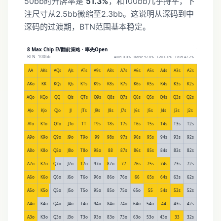
50bb时开牌率是
51.3%
，和100bb几乎持平，下
注尺寸从2.5bb微缩至2.3bb。这说明从深码到中
深码的过渡期，BTN范围基本稳定。