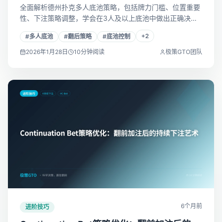
全面解析德州扑克多人底池策略，包括牌力门槛、位置重要
性、下注策略调整，学会在3人及以上底池中做出正确决
策。
+
2
#
多人底池
#
翻后策略
#
底池控制
2026年1月28日
10
分钟阅读
极策GTO团队
6个月前
进阶技巧