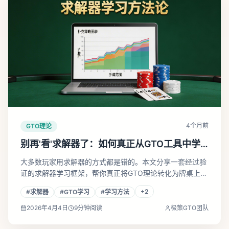
4个月前
GTO理论
别再'看'求解器了：如何真正从GTO工具中学
到东西
大多数玩家用求解器的方式都是错的。本文分享一套经过验
证的求解器学习框架，帮你真正将GTO理论转化为牌桌上的
实战能力。
+
2
#
求解器
#
GTO学习
#
学习方法
2026年4月4日
9
分钟阅读
极策GTO团队