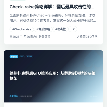
Check-raise策略详解：翻后最具攻击性的武
器
全面解析德州扑克Check-raise策略，包括价值加注、诈唬
加注、时机选择和位置考量，掌握这一强大武器提升你的翻
后攻击力。
+
2
#
Check-raise
#
翻后策略
#
攻击性
2026年1月20日
11
分钟阅读
极策GTO团队