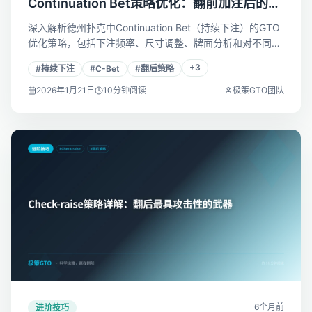
Continuation Bet策略优化：翻前加注后的持
续下注艺术
深入解析德州扑克中Continuation Bet（持续下注）的GTO
优化策略，包括下注频率、尺寸调整、牌面分析和对不同类
型对手的策略变化，让你的C-Bet更加精准高效。
+
3
#
持续下注
#
C-Bet
#
翻后策略
2026年1月21日
10
分钟阅读
极策GTO团队
6个月前
进阶技巧