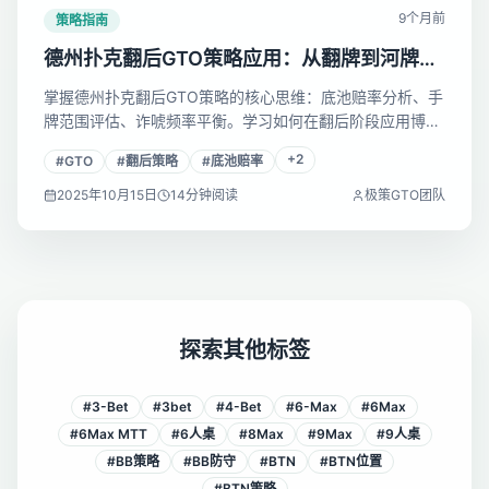
9个月前
策略指南
德州扑克翻后GTO策略应用：从翻牌到河牌的
决策框架
掌握德州扑克翻后GTO策略的核心思维：底池赔率分析、手
牌范围评估、诈唬频率平衡。学习如何在翻后阶段应用博弈
论最优解，建立科学的决策体系，避免被对手剥削。
+
2
#
GTO
#
翻后策略
#
底池赔率
2025年10月15日
14
分钟阅读
极策GTO团队
探索其他标签
#
3-Bet
#
3bet
#
4-Bet
#
6-Max
#
6Max
#
6Max MTT
#
6人桌
#
8Max
#
9Max
#
9人桌
#
BB策略
#
BB防守
#
BTN
#
BTN位置
#
BTN策略