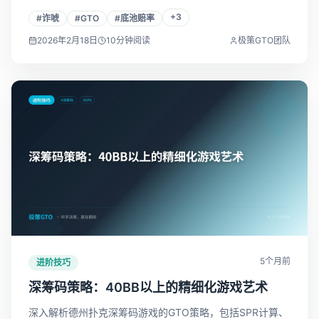
会何时诈唬、如何诈唬、诈唬多少。
+
3
#
诈唬
#
GTO
#
底池赔率
2026年2月18日
10
分钟阅读
极策GTO团队
5个月前
进阶技巧
深筹码策略：40BB以上的精细化游戏艺术
深入解析德州扑克深筹码游戏的GTO策略，包括SPR计算、