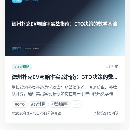
4个月前
GTO理论
德州扑克EV与赔率实战指南：GTO决策的数学
基础
掌握德州扑克核心数学概念：期望值(EV)、底池赔率、补牌
数计算。通过实战案例教你如何在每一手牌中做出数学最优
决策，提升长期盈利。
+
3
#
GTO
#
EV计算
#
底池赔率
2026年3月18日
12
分钟阅读
极策GTO团队