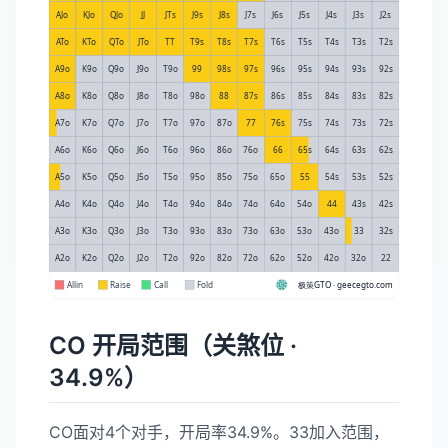
CO 开局范围（关煞位 ·
34.9%）
CO面对4个对手，开局率34.9%。33加入范围，