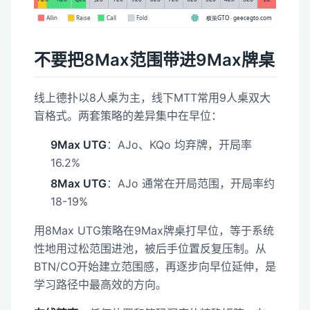
不要把8Max范围带进9Max牌桌
线上德扑以8人桌为主，线下MTT常用9人桌双大
盲格式。两套策略的差异集中在早位：
9Max UTG
：AJo、KQo 均弃牌，开局率
16.2%
8Max UTG
：AJo 通常在开局范围，开局率约
18-19%
用8Max UTG策略在9Max牌桌打早位，等于系统
性地用过松范围进池，被后手位置反复压制。从
BTN/CO开始建立范围感，再逐步向早位延伸，是
学习路径中最高效的方向。