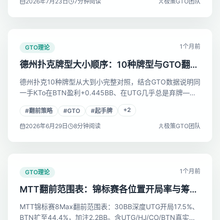
2026年7月23日
7
分钟阅读
极策GTO团队
1个月前
GTO理论
德州扑克牌型大小顺序：10种牌型与GTO翻前
价值对照
德州扑克10种牌型从大到小完整对照，结合GTO数据说明同
一手KTo在BTN盈利+0.445BB、在UTG几乎总是弃牌——
位置才是翻前决策的核心变量。
+
2
#
翻前策略
#
GTO
#
起手牌
2026年6月29日
8
分钟阅读
极策GTO团队
1个月前
GTO理论
MTT翻前范围表：锦标赛各位置开局率与筹码
深度对照
MTT锦标赛8Max翻前范围表：30BB深度UTG开局17.5%、
BTN扩至44.4%，加注2.2BB。含UTG/HJ/CO/BTN真实矩