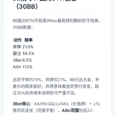
（30BB）
BB面对BTN开局是9Max最高频的翻前防守场景。
30BB数据：
动作
频率
弃牌
21.0%
跟注
59.5%
3Bet
8.5%
Allin
11.0%
总防守率约79%，弃牌仅21%。BB已出大盲，补
差价的赔率极好；弃牌意味着放弃预付资金，超
过30%的弃牌率说明防守严重不足。
3Bet核心
：AA/KK/QQ/JJ/AKs（价值牌）+ JTs
等同花连张（范围平衡）。
Allin范围
包括22-