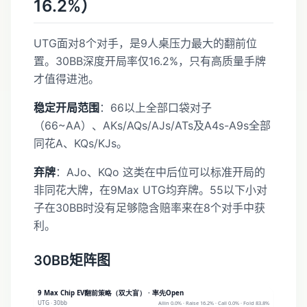
16.2%）
UTG面对8个对手，是9人桌压力最大的翻前位
置。30BB深度开局率仅16.2%，只有高质量手牌
才值得进池。
稳定开局范围
：66以上全部口袋对子
（66~AA）、AKs/AQs/AJs/ATs及A4s-A9s全部
同花A、KQs/KJs。
弃牌
：AJo、KQo 这类在中后位可以标准开局的
非同花大牌，在9Max UTG均弃牌。55以下小对
子在30BB时没有足够隐含赔率来在8个对手中获
利。
30BB矩阵图