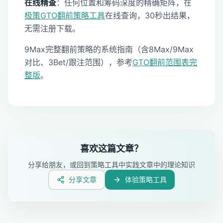
在线精查
：任何位置和筹码深度的精确矩阵，在
极策GTO翻前策略工具
在线查询，30秒出结果，
无需注册下载。
9Max完整翻前策略的系统指南（含8Max/9Max
对比、3Bet/跟注范围），参考
GTO翻前范围表完
整版
。
喜欢这篇文章？
分享给朋友，或回到策略工具中实践文章中的理论知识
分享文章
体验策略工具