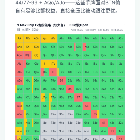
44/77-99 + AQo/AJo——这些手牌面对BTN偷
盲有足够比翻权益，直接全压比被动跟注更优。