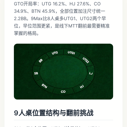
GTO开局率：UTG 16.2%、HJ 27.6%、CO
34.9%、BTN 45.9%，全部位置加注尺寸统一
2.2BB。9Max比8人桌多UTG1、UTG2两个早
位，早位范围更紧，是线下MTT翻前最需要精准
掌握的格局。
9人桌位置结构与翻前挑战