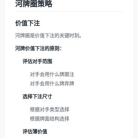
河牌圈策略
价值下注
河牌圈是价值下注的关键时刻。
河牌价值下注的原则：
评估对手范围
对手会用什么牌跟注
对手会用什么牌弃牌
选择下注尺寸
根据对手类型选择
根据牌面结构选择
评估薄价值