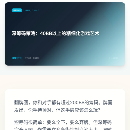
翻牌圈，你和对手都有超过200BB的筹码。牌面
发出，你手持顶对，但这手牌应该怎么玩？
短筹码很简单：要么全下，要么弃牌。但深筹码
完全不同。你需要在多条街控制底池大小，同时