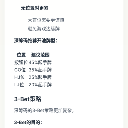
无位置时更紧
大盲位需要更谨慎
避免游戏边缘牌
深筹码推荐开池牌型：
位置
建议范围
按钮位
45%起手牌
CO位
35%起手牌
HJ位
25%起手牌
LJ位
20%起手牌
3-Bet策略
深筹码的3-Bet策略更加复杂。
3-Bet的目的：