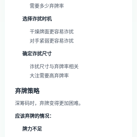
需要多少弃牌率
选择诈扰时机
干燥牌面更容易诈扰
对手紧弱更容易诈扰
确定诈扰尺寸
诈扰尺寸与弃牌率相关
大注需要高弃牌率
弃牌策略
深筹码时，弃牌变得更加困难。
应该弃牌的情况：
牌力不足