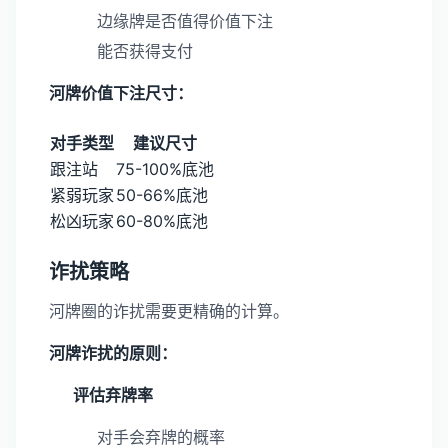
边缘牌是否值得价值下注
能否获得支付
河牌价值下注尺寸：
对手类型
建议尺寸
跟注站
75-100%底池
紧弱玩家
50-66%底池
松凶玩家
60-80%底池
诈扰策略
河牌圈的诈扰需要更精确的计算。
河牌诈扰的原则：
评估弃牌率
对手会弃牌的概率