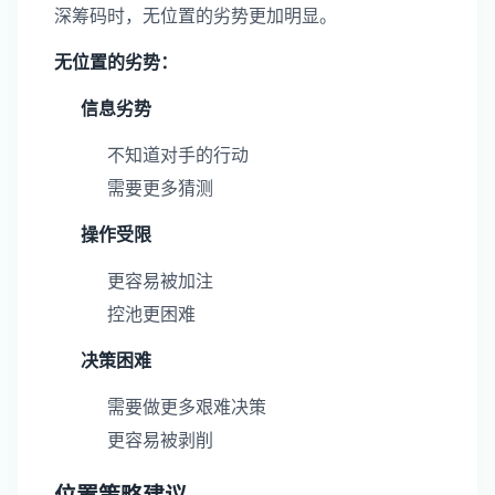
深筹码时，无位置的劣势更加明显。
无位置的劣势：
信息劣势
不知道对手的行动
需要更多猜测
操作受限
更容易被加注
控池更困难
决策困难
需要做更多艰难决策
更容易被剥削