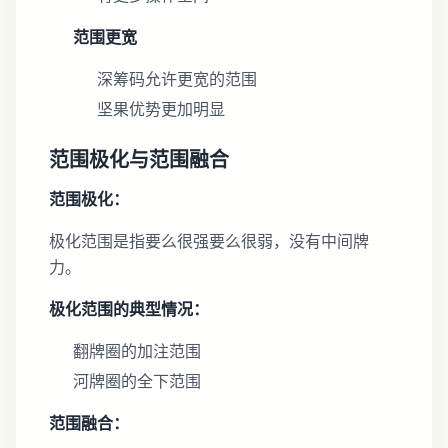
范围更宽
深筹码允许更宽的范围
坚果优势更加明显
范围极化与范围融合
范围极化：
极化范围是指要么很强要么很弱，没有中间牌
力。
极化范围的典型情况：
翻牌圈的加注范围
河牌圈的全下范围
范围融合：