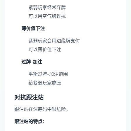
紧弱玩家经常弃牌
可以用空气牌诈扰
薄价值下注
紧弱玩家会用边缘牌支付
可以薄价值下注
过牌-加注
平衡过牌-加注范围
给紧弱玩家施压
对抗跟注站
跟注站在深筹码中很危险。
跟注站的特点：