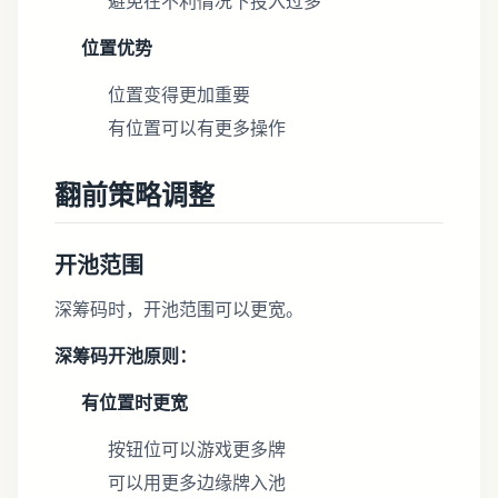
避免在不利情况下投入过多
位置优势
位置变得更加重要
有位置可以有更多操作
翻前策略调整
开池范围
深筹码时，开池范围可以更宽。
深筹码开池原则：
有位置时更宽
按钮位可以游戏更多牌
可以用更多边缘牌入池