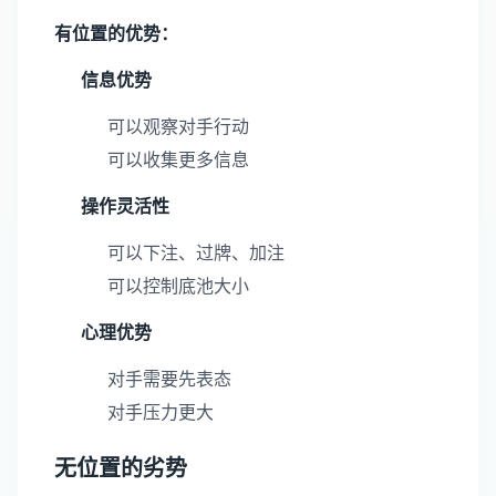
有位置的优势：
信息优势
可以观察对手行动
可以收集更多信息
操作灵活性
可以下注、过牌、加注
可以控制底池大小
心理优势
对手需要先表态
对手压力更大
无位置的劣势