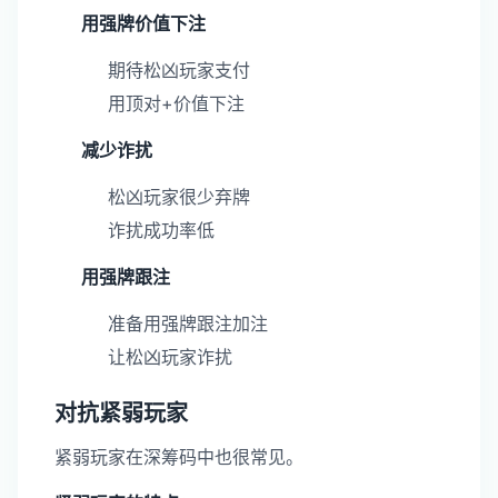
用强牌价值下注
期待松凶玩家支付
用顶对+价值下注
减少诈扰
松凶玩家很少弃牌
诈扰成功率低
用强牌跟注
准备用强牌跟注加注
让松凶玩家诈扰
对抗紧弱玩家
紧弱玩家在深筹码中也很常见。