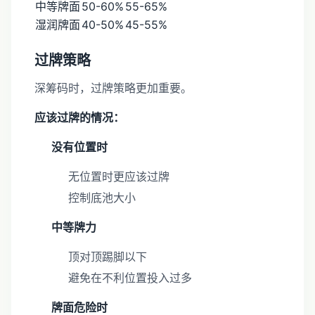
中等牌面
50-60%
55-65%
湿润牌面
40-50%
45-55%
过牌策略
深筹码时，过牌策略更加重要。
应该过牌的情况：
没有位置时
无位置时更应该过牌
控制底池大小
中等牌力
顶对顶踢脚以下
避免在不利位置投入过多
牌面危险时