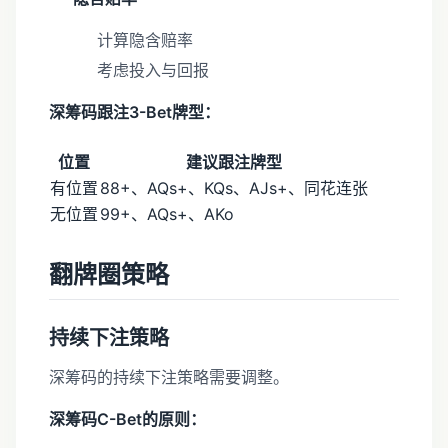
计算隐含赔率
考虑投入与回报
深筹码跟注3-Bet牌型：
位置
建议跟注牌型
有位置
88+、AQs+、KQs、AJs+、同花连张
无位置
99+、AQs+、AKo
翻牌圈策略
持续下注策略
深筹码的持续下注策略需要调整。
深筹码C-Bet的原则：