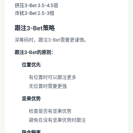
挤压3-Bet
3.5-4.5倍
诈扰3-Bet
2.5-3倍
跟注3-Bet策略
深筹码时，跟注3-Bet需要更谨慎。
跟注3-Bet的原则：
位置优先
有位置时可以跟注更多
无位置时需要更强
坚果优势
检查是否有坚果优势
避免在没有坚果优势时跟注
隐含赔率