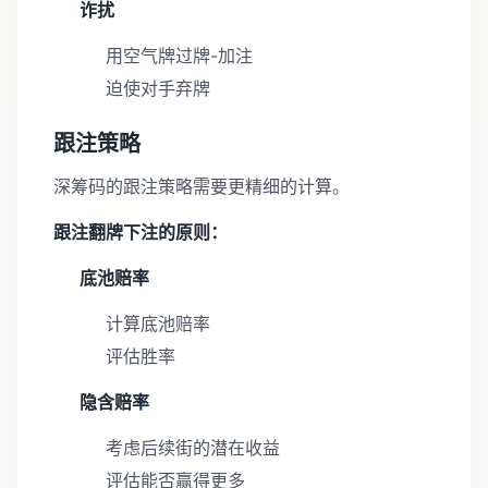
诈扰
用空气牌过牌-加注
迫使对手弃牌
跟注策略
深筹码的跟注策略需要更精细的计算。
跟注翻牌下注的原则：
底池赔率
计算底池赔率
评估胜率
隐含赔率
考虑后续街的潜在收益
评估能否赢得更多