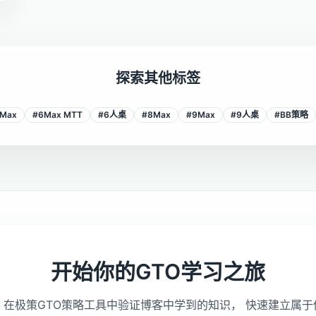
探索其他标签
Max
#
6Max MTT
#
6人桌
#
8Max
#
9Max
#
9人桌
#
BB策略
开始你的GTO学习之旅
，在极策GTO策略工具中验证博客中学到的知识， 快速建立属于