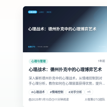
1年前
心理与管理
心理战术：德州扑克中的心理博弈艺术
深入解析德州扑克中的心理战术，从情绪控制到对
手心理分析，教你如何在心理层面获得优势，提升
整体游戏水平。
+
1
#
心理战术
#
情绪控制
#
对手分析
2025年1月15日
11
分钟阅读
极策GTO团队