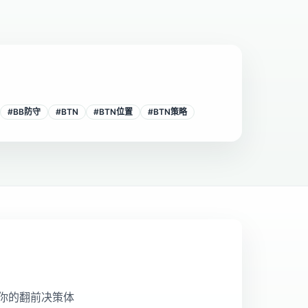
#
BB防守
#
BTN
#
BTN位置
#
BTN策略
你的翻前决策体