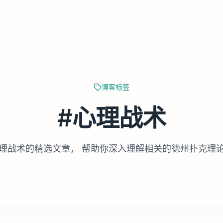
博客标签
#
心理战术
理战术
的精选文章， 帮助你深入理解相关的德州扑克理