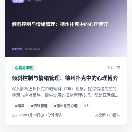
6个月前
心理与策略
倾斜控制与情绪管理：德州扑克中的心理博弈
深入解析德州扑克中的倾斜（Tilt）现象，探讨情绪失控的
根源与应对策略，提供实用的情绪管理技巧，帮助玩家保持
长期稳定盈利。
+
3
#
倾斜
#
情绪管理
#
德州扑克心理
2026年1月28日
11
分钟阅读
极策GTO团队