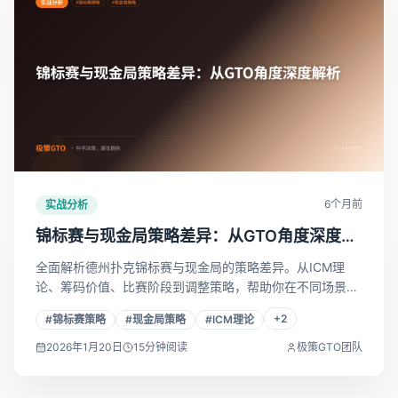
6个月前
实战分析
锦标赛与现金局策略差异：从GTO角度深度解
析
全面解析德州扑克锦标赛与现金局的策略差异。从ICM理
论、筹码价值、比赛阶段到调整策略，帮助你在不同场景下
做出最优决策。
+
2
#
锦标赛策略
#
现金局策略
#
ICM理论
2026年1月20日
15
分钟阅读
极策GTO团队