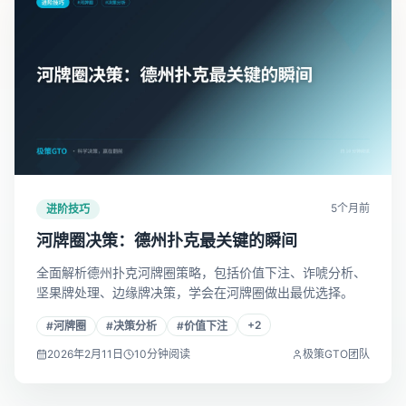
5个月前
进阶技巧
河牌圈决策：德州扑克最关键的瞬间
全面解析德州扑克河牌圈策略，包括价值下注、诈唬分析、
坚果牌处理、边缘牌决策，学会在河牌圈做出最优选择。
+
2
#
河牌圈
#
决策分析
#
价值下注
2026年2月11日
10
分钟阅读
极策GTO团队