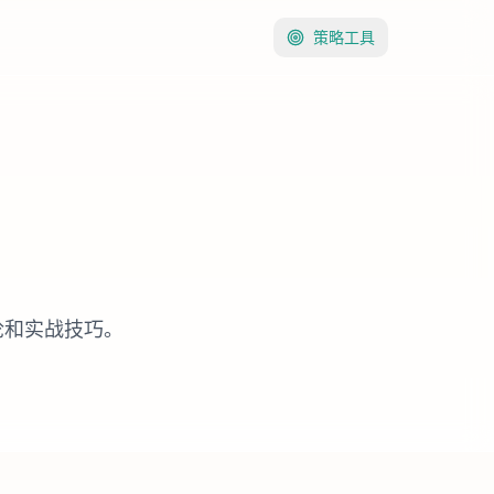
策略工具
论和实战技巧。